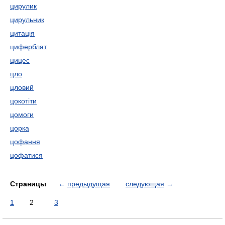
цирулик
цирульник
цитація
циферблат
цицес
цло
цловий
цокотіти
цомоги
цорка
цофання
цофатися
Страницы
←
предыдущая
следующая
→
1
2
3