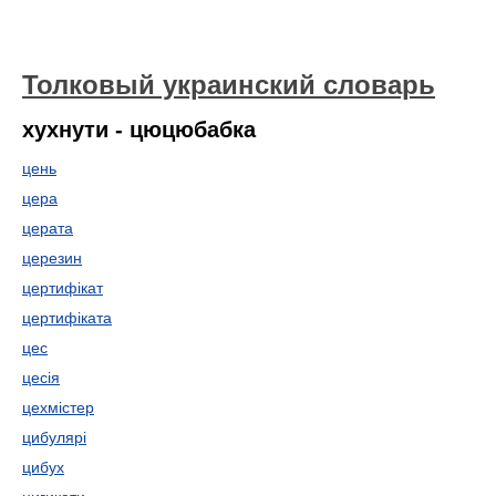
Толковый украинский словарь
хухнути - цюцюбабка
цень
цера
церата
церезин
цертифікат
цертифіката
цес
цесія
цехмістер
цибулярі
цибух