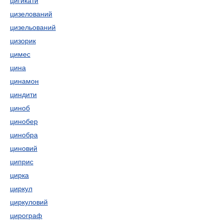
цигикати
цизелований
цизельований
цизорик
цимес
цина
цинамон
циндити
циноб
цинобер
цинобра
циновий
циприс
цирка
циркул
циркуловий
цирограф